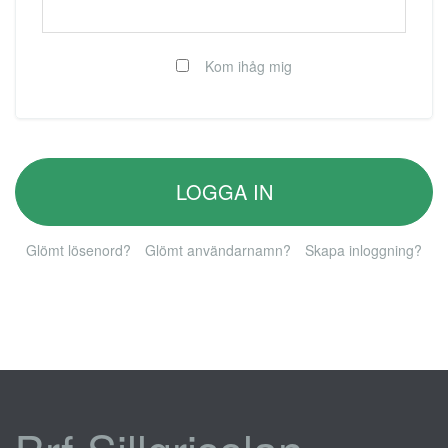
Kom ihåg mig
LOGGA IN
Glömt lösenord?
Glömt användarnamn?
Skapa inloggning?