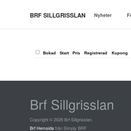
BRF SILLGRISSLAN
Nyheter
F
Bokad
Start
Pris
Registrerad
Kupong
Brf Sillgrisslan
Copyright © 2026 Brf Sillgrisslan.
Brf Hemsida
från Simply BRF