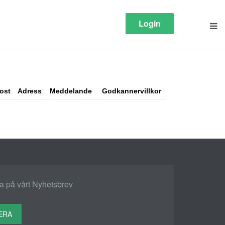
Login
ost
Adress
Meddelande
Godkannervillkor
 på vårt Nyhetsbrev
ERA